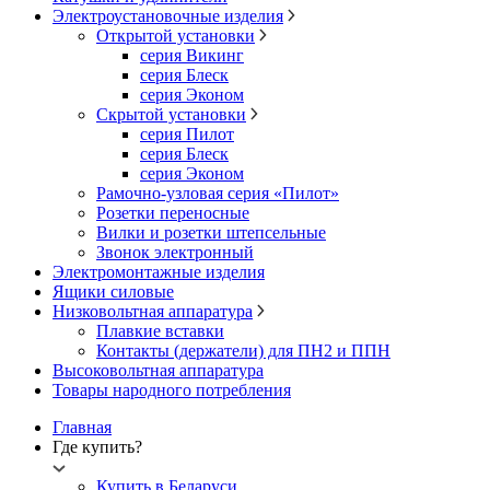
Электроустановочные изделия
Открытой установки
серия Викинг
серия Блеск
серия Эконом
Скрытой установки
серия Пилот
серия Блеск
серия Эконом
Рамочно-узловая серия «Пилот»
Розетки переносные
Вилки и розетки штепсельные
Звонок электронный
Электромонтажные изделия
Ящики силовые
Низковольтная аппаратура
Плавкие вставки
Контакты (держатели) для ПН2 и ППН
Высоковольтная аппаратура
Товары народного потребления
Главная
Где купить?
Купить в Беларуси