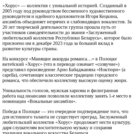
«Хорус» — коллектив с уникальной историей. Созданный в
2005 году под руководством бессменного художественного
руководителя и идейного вдохновителя Игоря Кецкина,
ансамбль объединяет незрячих и слабовидящих вокалистов. За
20 лет творческой деятельности группа прошла путь от
участников самодеятельности до звания «Заслуженный
любительский коллектив Республики Беларусь», которое было
присвоено им в декабре 2023 года за большой вклад в
развитие культуры страны.
На конкурсе «Манящие аккорды романса…» в Полоцке
витебский «Хорус» (что в переводе означает «созвучие»)
представил произведение Арно Бабаджаняна «Ноктюрн» (a
capella), сочетающее классические традиции городского
романса, что обеспечило коллективу высокую оценку жюри.
Уникальность голосов, мужская харизма и филигранная
работа над нюансами позволили коллективу занять 1-е место в
номинации «Вокальные ансамбли».
Победа в Полоцке — это очередное подтверждение того, что
для истинного таланта не существует преград. Заслуженный
любительский коллектив «Хорус» продолжает нести культуру,
даря слушателям восхитительную музыку и сохраняя
традиции вокального искусства Беларуси.