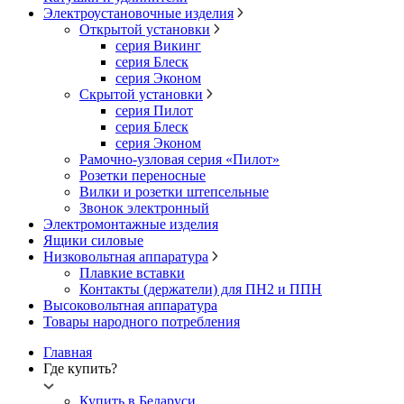
Электроустановочные изделия
Открытой установки
серия Викинг
серия Блеск
серия Эконом
Скрытой установки
серия Пилот
серия Блеск
серия Эконом
Рамочно-узловая серия «Пилот»
Розетки переносные
Вилки и розетки штепсельные
Звонок электронный
Электромонтажные изделия
Ящики силовые
Низковольтная аппаратура
Плавкие вставки
Контакты (держатели) для ПН2 и ППН
Высоковольтная аппаратура
Товары народного потребления
Главная
Где купить?
Купить в Беларуси