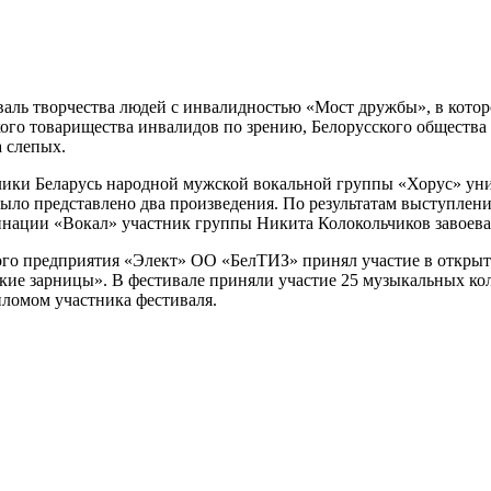
ль творчества людей с инвалидностью «Мост дружбы», в котор
ого товарищества инвалидов по зрению, Белорусского общества 
 слепых.
лики Беларусь народной мужской вокальной группы «Хорус» ун
ыло представлено два произведения. По результатам выступлени
нации «Вокал» участник группы Никита Колокольчиков завоевал
го предприятия «Элект» ОО «БелТИЗ» принял участие в открыто
ие зарницы». В фестивале приняли участие 25 музыкальных кол
ломом участника фестиваля.