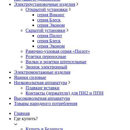
Электроустановочные изделия
Открытой установки
серия Викинг
серия Блеск
серия Эконом
Скрытой установки
серия Пилот
серия Блеск
серия Эконом
Рамочно-узловая серия «Пилот»
Розетки переносные
Вилки и розетки штепсельные
Звонок электронный
Электромонтажные изделия
Ящики силовые
Низковольтная аппаратура
Плавкие вставки
Контакты (держатели) для ПН2 и ППН
Высоковольтная аппаратура
Товары народного потребления
Главная
Где купить?
Купить в Беларуси