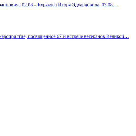
ранцовича 02.08 – Курякова Игоря Эдуардовича 03.08…
мероприятие, посвященное 67-й встрече ветеранов Великой…